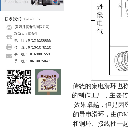
黄冈丹霞电气有限公司
联系人：廖先生
电 话：0713-5106655
传 真：0713-5078510
手 机：18163001553
手 机：
18613075047
手 机：
18271533530
传 真：
0713-5078510
邮 箱：
danxiadianqi@126.com
传统的集电滑环也
网 址：
danxiadianqi@126.com
的制作工厂，主要传
地 址：罗田县栗子坳村二组
效果卓越，但是因
的导电滑环，由(D
和铜环、接线柱一