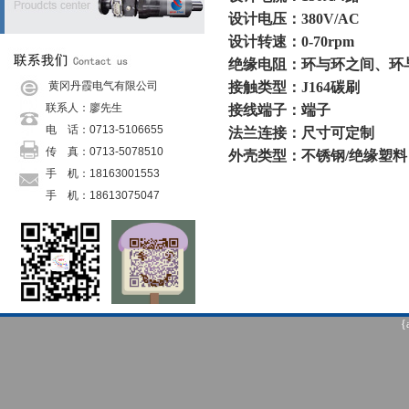
设计电压：380V/AC
设计转速：0-70rpm
绝缘电阻：环与环之间、环与地
接触类型：J164碳刷
黄冈丹霞电气有限公司
联系人：廖先生
接线端子：端子
电 话：0713-5106655
法兰连接：尺寸可定制
传 真：0713-5078510
外壳类型：不锈钢/绝缘塑料
手 机：18163001553
手 机：
18613075047
手 机：
18271533530
传 真：
0713-5078510
邮 箱：
danxiadianqi@126.com
网 址：
danxiadianqi@126.com
地 址：罗田县栗子坳村二组
{