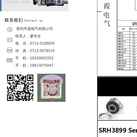
黄冈丹霞电气有限公司
联系人：廖先生
电 话：0713-5106655
传 真：0713-5078510
手 机：18163001553
手 机：
18613075047
手 机：
18271533530
传 真：
0713-5078510
邮 箱：
danxiadianqi@126.com
网 址：
danxiadianqi@126.com
地 址：罗田县栗子坳村二组