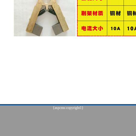
{aspcms:copyright1}