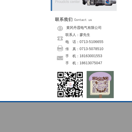
黄冈丹霞电气有限公司
联系人：廖先生
电 话：0713-5106655
传 真：0713-5078510
手 机：18163001553
手 机：
18613075047
手 机：
18271533530
传 真：
0713-5078510
邮 箱：
danxiadianqi@126.com
网 址：
danxiadianqi@126.com
地 址：罗田县栗子坳村二组