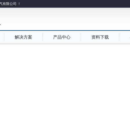
电气有限公司 ！
解决方案
产品中心
资料下载