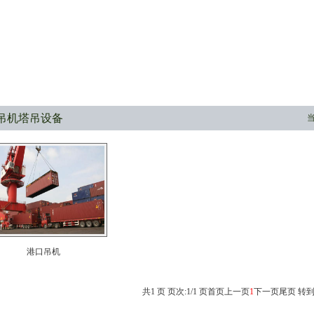
吊机塔吊设备
港口吊机
共1 页 页次:1/1 页
首页
上一页
1
下一页
尾页
转