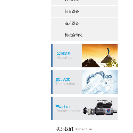
转台设备
游乐设备
机械自动化