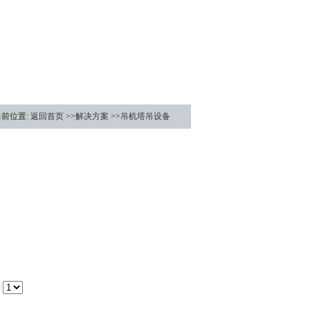
当前位置:
返回首页
>>
解决方案
>>
吊机塔吊设备
到